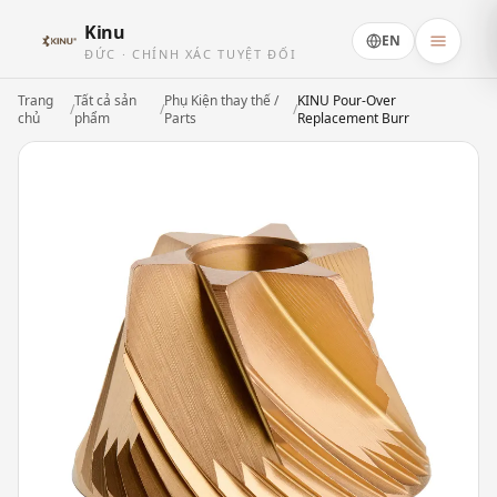
Kinu
EN
ĐỨC · CHÍNH XÁC TUYỆT ĐỐI
Trang
Tất cả sản
Phụ Kiện thay thế /
KINU Pour-Over
/
/
/
chủ
phẩm
Parts
Replacement Burr