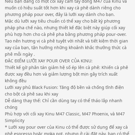
Nếu bạn đang có một cối xay cầm tay dòng M47 của Kinu và
muốn có hiệu suất tốt hơn khi xay cà phê dành riêng cho
phương pháp pour over, đây là lưỡi xay dành cho bạn.
Mặc dù lưỡi xay tiêu chuẩn có thể xay cho bất kỳ phương
pháp pha chế nào, nhưng thiết kế đặc biệt này giúp cối xay
phù hợp hơn cho cà phê pha bằng phương pháp pour-over.
Tạo nên hương vị cà phê tuyệt vời nhất và tiết kiệm thời gian
xay của bạn, tận hưởng những khoảnh khắc thưởng thức cà
phê mỗi ngày .
ĐẶC ĐIỂM LƯỠI XAY POUR OVER CỦA KINU:
Thiết kế gờ phân tán giảm hệ số ép lên cà phê: Khiến cà phê
được xay đều hơn và giảm lượng bột mịn gây trích xuất
không đều
Lưỡi xay phủ Black Fusion: Tăng độ bền và chống tĩnh điện
cho bột cà phê sau khi xay
Dễ dàng thay thế: Chỉ cần dùng tay có thể tháo lắp nhanh
chóng
Phù hợp với cối xay Kinu M47 Classic, M47 Phoenix, và M47
Simplicity
* Lưỡi xay pour over của Kinu có thể được sử dụng để xay cà
phê espresso hoặc moka pot, nhưng ở cài đặt này, bạn có thể