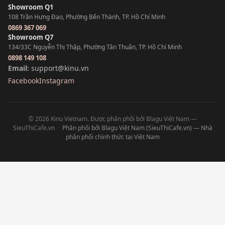
Showroom Q1
108 Trần Hưng Đạo, Phường Bến Thành, TP. Hồ Chí Minh
0869 367 069
Showroom Q7
134/33C Nguyễn Thị Thập, Phường Tân Thuận, TP. Hồ Chí Minh
0898 149 108
Email:
support@kinu.vn
Facebook
Instagram
© 2026 Kinu Vietnam. Được phân phối bởi Blagu Việt Nam —
SieuThiCafe.vn
·
Phân phối bởi Blagu Việt Nam (SieuThiCafe.vn) — Nhà
phân phối chính thức tại Việt Nam