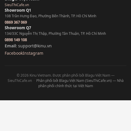
SieuThiCafe.vn
Showroom Q1
108 Trần Hưng Đạo, Phường Bến Thành, TP. Hồ Chí Minh
0869 367 069
Showroom Q7
134/33C Nguyễn Thị Thập, Phường Tân Thuận, TP. Hồ Chí Minh
0898 149 108
Email:
support@kinu.vn
Facebook
Instagram
© 2026 Kinu Vietnam. Được phân phối bởi Blagu Việt Nam —
SieuThiCafe.vn
·
Phân phối bởi Blagu Việt Nam (SieuThiCafe.vn) — Nhà
phân phối chính thức tại Việt Nam