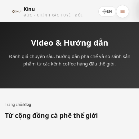
Kinu
EN
ĐỨC · CHÍNH XÁC TUYỆT ĐỐI
Video & Hướng dẫn
Đánh giá chuyên sâu, hướng dẫn pha chế và so sánh sản
phẩm từ các kênh coffee hàng đầu thế giới.
Trang chủ
/
Blog
Từ cộng đồng cà phê thế giới