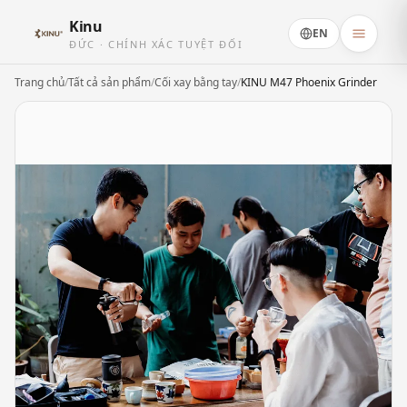
Kinu
EN
ĐỨC · CHÍNH XÁC TUYỆT ĐỐI
Trang chủ
/
Tất cả sản phẩm
/
Cối xay bằng tay
/
KINU M47 Phoenix Grinder