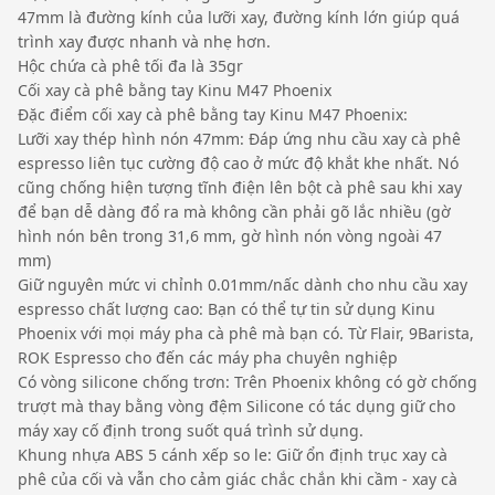
47mm là đường kính của lưỡi xay, đường kính lớn giúp quá
trình xay được nhanh và nhẹ hơn.
Hộc chứa cà phê tối đa là 35gr
Cối xay cà phê bằng tay Kinu M47 Phoenix
Đặc điểm cối xay cà phê bằng tay Kinu M47 Phoenix:
Lưỡi xay thép hình nón 47mm: Đáp ứng nhu cầu xay cà phê
espresso liên tục cường độ cao ở mức độ khắt khe nhất. Nó
cũng chống hiện tượng tĩnh điện lên bột cà phê sau khi xay
để bạn dễ dàng đổ ra mà không cần phải gõ lắc nhiều (gờ
hình nón bên trong 31,6 mm, gờ hình nón vòng ngoài 47
mm)
Giữ nguyên mức vi chỉnh 0.01mm/nấc dành cho nhu cầu xay
espresso chất lượng cao: Bạn có thể tự tin sử dụng Kinu
Phoenix với mọi máy pha cà phê mà bạn có. Từ Flair, 9Barista,
ROK Espresso cho đến các máy pha chuyên nghiệp
Có vòng silicone chống trơn: Trên Phoenix không có gờ chống
trượt mà thay bằng vòng đệm Silicone có tác dụng giữ cho
máy xay cố định trong suốt quá trình sử dụng.
Khung nhựa ABS 5 cánh xếp so le: Giữ ổn định trục xay cà
phê của cối và vẫn cho cảm giác chắc chắn khi cầm - xay cà