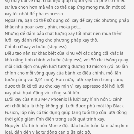
Sự thay đổi về mặt chất liệu giúp người yêu cà phê có nhiều
sự lựa chọn hơn mà vẫn có thể đáp ứng mong muốn một cối
xay tốt nhất để pha espresso.
Ngoài ra, bạn có thể sử dụng cối xay để xay các phương pháp
khác như pour over , phin, moka pot,...
Nhưng để đảm bảo chất lượng xay tốt nhất nên mua thêm
lưỡi xay dành riêng cho phương pháp xay thô.
Chỉnh cỡ xay vi bước (stepless)
Điều tạo nên sự khác biệt của Kinu với các dòng cối khác là
khả năng tinh chỉnh vi bước (stepless), với 50 click/vòng quay,
mỗi click dịch chuyển lưỡi tương đương 10 micron (với 50 lần
chỉnh cho mỗi vòng quay của bánh xe điều chỉnh, mỗi lần
tương ứng với 0,01 mm). Hơn nữa, lưỡi xay bên trong cũng
được thiết kế tối ưu cho xay mịn vì xay espresso đòi hỏi lưỡi
xay phải họat động với công suất lớn.
Lưỡi xay của Kinu M47 Phoenix là lưỡi xay hình nón 5 cánh
với chất liệu là thép không gỉ. Lưỡi được phủ một lớp Black
Fusion, lớp này có tác dụng giúp tăng tuổi thọ của lưỡi đồng
thời giúp giảm tĩnh điện trong suốt quá trình xay.
Nguyên tắc hình nón Morse độc ​​đáo hoàn toàn làm bằng kim
loại, dẫn đến việc tự động căn giữa các gờ.