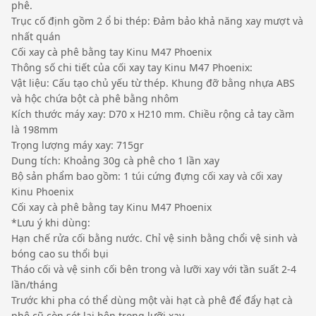
phê.
Trục cố định gồm 2 ổ bi thép: Đảm bảo khả năng xay mượt và
nhất quán
Cối xay cà phê bằng tay Kinu M47 Phoenix
Thông số chi tiết của cối xay tay Kinu M47 Phoenix:
Vật liệu: Cấu tạo chủ yếu từ thép. Khung đỡ bằng nhựa ABS
và hộc chứa bột cà phê bằng nhôm
Kích thước máy xay: D70 x H210 mm. Chiều rộng cả tay cầm
là 198mm
Trọng lượng máy xay: 715gr
Dung tích: Khoảng 30g cà phê cho 1 lần xay
Bộ sản phẩm bao gồm: 1 túi cứng đựng cối xay và cối xay
Kinu Phoenix
Cối xay cà phê bằng tay Kinu M47 Phoenix
*Lưu ý khi dùng:
Hạn chế rửa cối bằng nước. Chỉ vệ sinh bằng chổi vệ sinh và
bóng cao su thổi bụi
Tháo cối và vệ sinh cối bên trong và lưỡi xay với tần suất 2-4
lần/tháng
Trước khi pha có thể dùng một vài hạt cà phê để đẩy hạt cà
phê cũ còn sót lại bên trong lưỡi xay