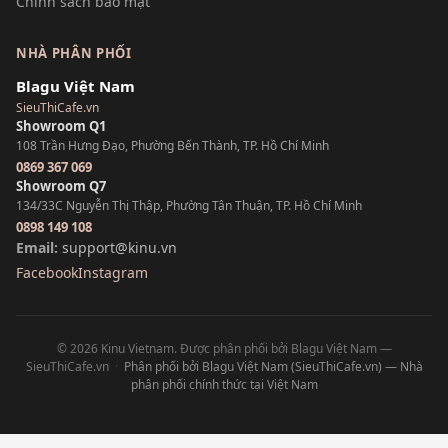
Chính sách bảo mật
NHÀ PHÂN PHỐI
Blagu Việt Nam
SieuThiCafe.vn
Showroom Q1
108 Trần Hưng Đạo, Phường Bến Thành, TP. Hồ Chí Minh
0869 367 069
Showroom Q7
134/33C Nguyễn Thị Thập, Phường Tân Thuận, TP. Hồ Chí Minh
0898 149 108
Email:
support@kinu.vn
Facebook
Instagram
© 2026 Kinu Vietnam. Được phân phối bởi Blagu Việt Nam —
SieuThiCafe.vn
·
Phân phối bởi Blagu Việt Nam (SieuThiCafe.vn) — Nhà
phân phối chính thức tại Việt Nam