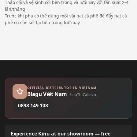
Tháo cối và vệ sinh cối bên trong và lưỡi xay với tần suất 2-4
lần/tháng
Trước khi pha có thể dùng một vài hạt cà phê để đẩy hạt cà
phê cũ còn sót lại bên trong lưỡi xay
OFFICIAL DISTRIBUTOR IN VIETNAM
Blagu Việt Nam
SieuThiCafe.vn
0898 149 108
Experience Kinu at our showroom — free