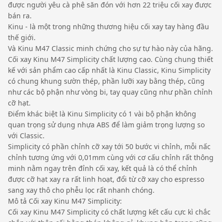
được người yêu cà phê săn đón với hơn 22 triệu cối xay được
bán ra.
Kinu - là một trong những thương hiệu cối xay tay hàng đầu
thế giới.
Và Kinu M47 Classic minh chứng cho sự tự hào này của hãng.
Cối xay Kinu M47 Simplicity chất lượng cao. Cùng chung thiết
kế với sản phẩm cao cấp nhất là Kinu Classic, Kinu Simplicity
có chung khung sườn thép, phần lưỡi xay bằng thép, cũng
như các bộ phận như vòng bi, tay quay cũng như phần chỉnh
cỡ hạt.
Điểm khác biệt là Kinu Simplicity có 1 vài bộ phận không
quan trọng sử dụng nhựa ABS để làm giảm trọng lượng so
với Classic.
Simplicity có phần chỉnh cỡ xay tới 50 bước vi chỉnh, mỗi nấc
chỉnh tương ứng với 0,01mm cùng với cơ cấu chỉnh rất thông
minh nằm ngay trên đỉnh cối xay, kết quả là có thể chỉnh
được cỡ hạt xay ra rất linh hoạt, đổi từ cỡ xay cho espresso
sang xay thô cho phễu lọc rất nhanh chóng.
Mô tả Cối xay Kinu M47 Simplicity:
Cối xay Kinu M47 Simplicity có chất lượng kết cấu cực kì chắc