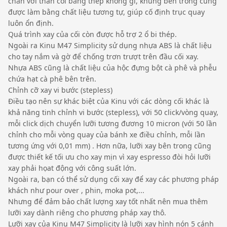
chắn với thân cối bằng thép không gỉ, khung bên trong cũng
được làm bằng chất liệu tương tự, giúp cố định trục quay
luôn ổn định.
Quá trình xay của cối còn được hỗ trợ 2 ổ bi thép.
Ngoài ra Kinu M47 Simplicity sử dụng nhựa ABS là chất liệu
cho tay nắm và gờ để chống trơn trượt trên đầu cối xay.
Nhựa ABS cũng là chất liệu của hộc đựng bột cà phê và phễu
chứa hạt cà phê bên trên.
Chỉnh cỡ xay vi bước (stepless)
Điều tạo nên sự khác biệt của Kinu với các dòng cối khác là
khả năng tinh chỉnh vi bước (stepless), với 50 click/vòng quay,
mỗi click dịch chuyển lưỡi tương đương 10 micron (với 50 lần
chỉnh cho mỗi vòng quay của bánh xe điều chỉnh, mỗi lần
tương ứng với 0,01 mm) . Hơn nữa, lưỡi xay bên trong cũng
được thiết kế tối ưu cho xay mịn vì xay espresso đòi hỏi lưỡi
xay phải họat động với công suất lớn.
Ngoài ra, bạn có thể sử dụng cối xay để xay các phương pháp
khách như pour over , phin, moka pot,...
Nhưng để đảm bảo chất lượng xay tốt nhất nên mua thêm
lưỡi xay dành riêng cho phương pháp xay thô.
Lưỡi xay của Kinu M47 Simplicity là lưỡi xay hình nón 5 cánh