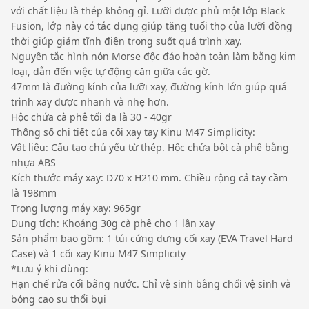
với chất liệu là thép không gỉ. Lưỡi được phủ một lớp Black
Fusion, lớp này có tác dụng giúp tăng tuổi thọ của lưỡi đồng
thời giúp giảm tĩnh điện trong suốt quá trình xay.
Nguyên tắc hình nón Morse độc ​​đáo hoàn toàn làm bằng kim
loại, dẫn đến việc tự động căn giữa các gờ.
47mm là đường kính của lưỡi xay, đường kính lớn giúp quá
trình xay được nhanh và nhẹ hơn.
Hộc chứa cà phê tối đa là 30 - 40gr
Thông số chi tiết của cối xay tay Kinu M47 Simplicity:
Vật liệu: Cấu tạo chủ yếu từ thép. Hộc chứa bột cà phê bằng
nhựa ABS
Kích thước máy xay: D70 x H210 mm. Chiều rộng cả tay cầm
là 198mm
Trọng lượng máy xay: 965gr
Dung tích: Khoảng 30g cà phê cho 1 lần xay
Sản phẩm bao gồm: 1 túi cứng dựng cối xay (EVA Travel Hard
Case) và 1 cối xay Kinu M47 Simplicity
*Lưu ý khi dùng:
Hạn chế rửa cối bằng nước. Chỉ vệ sinh bằng chổi vệ sinh và
bóng cao su thổi bụi