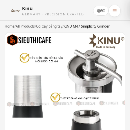
Kinu
VI
GERMANY · PRECISION CRAFTED
Home
/
All Products
/
Cối xay bằng tay
/
KINU M47 Simplicity Grinder